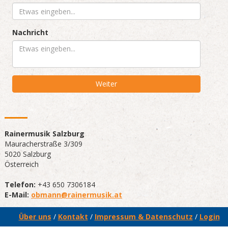
Rainermusik Salzburg
Mauracherstraße 3/309
5020 Salzburg
Österreich
Telefon:
+43 650 7306184
E-Mail:
obmann@rainermusik.at
Über uns
/
Kontakt
/
Impressum & Datenschutz
/
Login